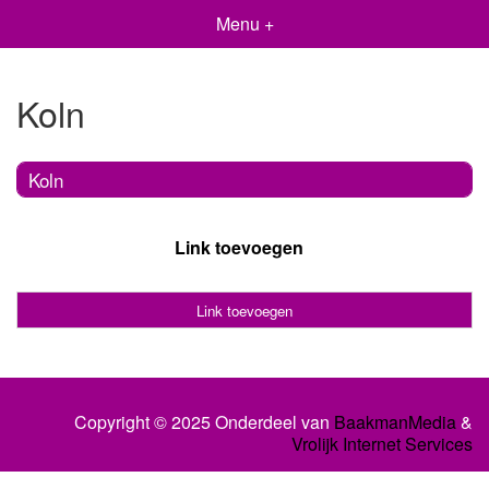
Menu +
Koln
Koln
Link toevoegen
Link toevoegen
Copyright © 2025 Onderdeel van
BaakmanMedia
&
Vrolijk Internet Services